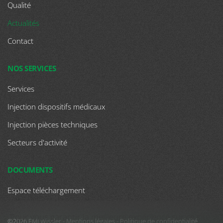
Qualité
Actualités
Contact
NOS SERVICES
Services
Injection dispositifs médicaux
Injection pièces techniques
Secteurs d'activité
DOCUMENTS
Espace téléchargement
Pour vous garantir la meilleure expérience sur ce site
©2026 EMI Wissler -
Mentions légales
-
Politique de confidentialité