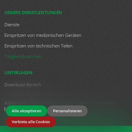
UNSERE DIENSTLEISTUNGEN
Dienste
Einspritzen von medizinischen Geräten
Einspritzen von technischen Teilen
Tätigkeitsbranchen
UNTERLAGEN
Download-Bereich
Um Ihnen die bestmögliche Erfahrung auf dieser
Website zu ermöglichen, verwenden wir Cookies.
©2026 EMI Wissler -
Rechtliche Hinweise
-
Datenschutzrichtlinien
Luc Hohler
| Créateur de site web
Alle akzeptieren
Personalisieren
Verbiete alle Cookies