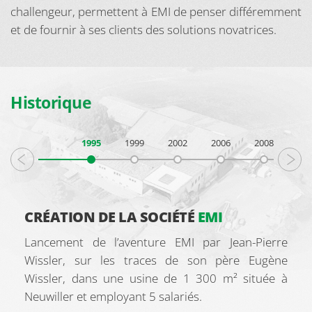
challengeur, permettent à EMI de penser différemment
et de fournir à ses clients des solutions novatrices.
Historique
1995
1999
2002
2006
2008
201
Prev
N
N
 8
UN
CRÉATION DE LA SOCIÉTÉ
EMI
E
S
nt
ère
i-
ur
ux
la
du
et
ar
Lancement de l’aventure EMI par Jean-Pierre
on
nt
de
la
er
e.
es
es
ce
le
in
nt
es
de
Wissler, sur les traces de son père Eugène
es
de
la
es
et
e,
de
ct
lux
de
de
Wissler, dans une usine de 1 300 m² située à
ur
nt
ne
de
et
au
Neuwiller et employant 5 salariés.
nt