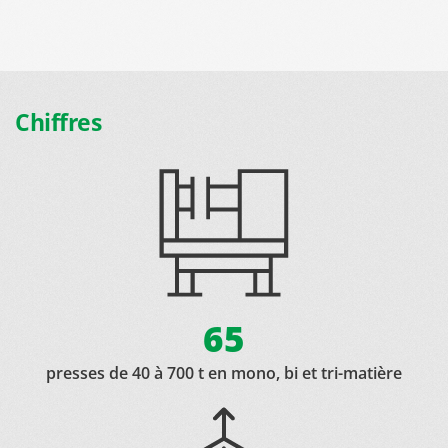
ue
en
té
de
du
te
nt
le
nt
es
et
sa
des
Chiffres
65
presses de 40 à 700 t en mono, bi et tri-matière